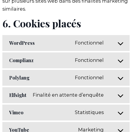
sur plusieurs sites web dans des finalités marketing
similaires.
6. Cookies placés
WordPress
Fonctionnel
Consent
to
Complianz
Fonctionnel
service
Consent
wordpres
to
Polylang
Fonctionnel
service
Consent
complian
to
Elfsight
Finalité en attente d’enquête
service
Consent
polylang
to
Vimeo
Statistiques
service
Consent
elfsight
to
YouTube
Marketing
service